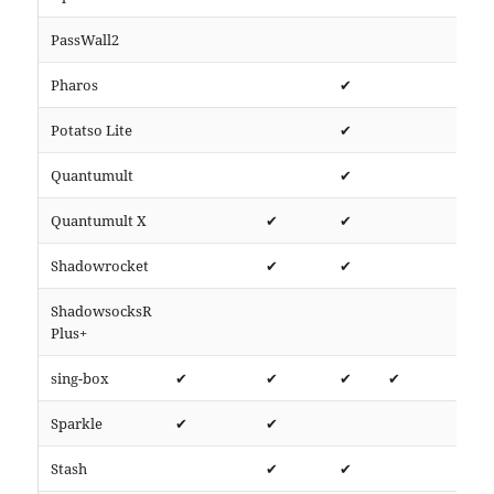
PassWall2
htt
Pharos
✔
htt
Potatso Lite
✔
htt
Quantumult
✔
htt
Quantumult X
✔
✔
htt
Shadowrocket
✔
✔
htt
ShadowsocksR
htt
Plus+
sing-box
✔
✔
✔
✔
htt
Sparkle
✔
✔
htt
Stash
✔
✔
htt