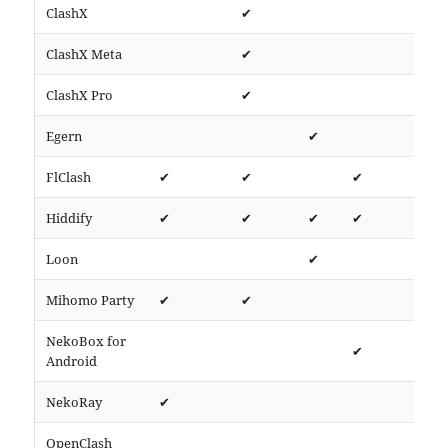
ClashX
✔
htt
ClashX Meta
✔
htt
ClashX Pro
✔
htt
Egern
✔
htt
FlClash
✔
✔
✔
htt
Hiddify
✔
✔
✔
✔
htt
Loon
✔
htt
Mihomo Party
✔
✔
htt
NekoBox for
✔
htt
Android
NekoRay
✔
htt
OpenClash
htt