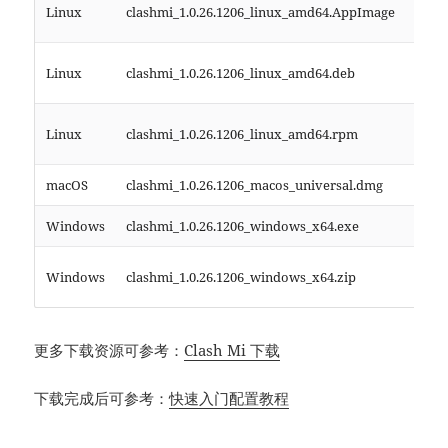
Ubu
Linux
clashmi_1.0.26.1206_linux_amd64.AppImage
安装
Debi
Linux
clashmi_1.0.26.1206_linux_amd64.deb
安装
Red
Linux
clashmi_1.0.26.1206_linux_amd64.rpm
安装
macOS
clashmi_1.0.26.1206_macos_universal.dmg
通用
Windows
clashmi_1.0.26.1206_windows_x64.exe
64位
64位
Windows
clashmi_1.0.26.1206_windows_x64.zip
打包
更多下载资源可参考：
Clash Mi 下载
下载完成后可参考：
快速入门配置教程