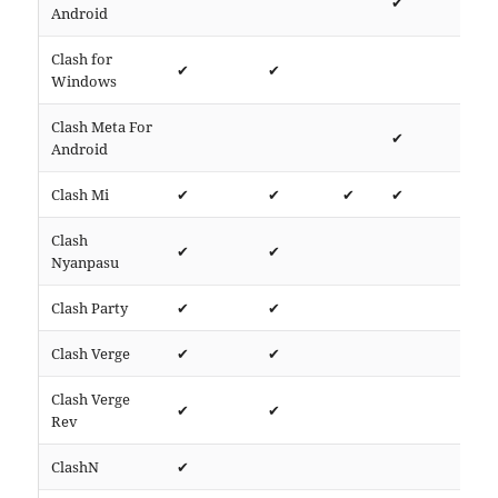
✔
htt
Android
Clash for
✔
✔
htt
Windows
Clash Meta For
✔
htt
Android
Clash Mi
✔
✔
✔
✔
htt
Clash
✔
✔
htt
Nyanpasu
Clash Party
✔
✔
htt
Clash Verge
✔
✔
htt
Clash Verge
✔
✔
htt
Rev
ClashN
✔
htt