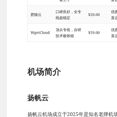
口碑良好，全专
优
肥猫云
¥20.00
线超稳定
直
顶尖专线，自研
优
WgetCloud
¥59.00
技术极致稳
直
机场简介
扬帆云
扬帆云机场成立于2025年是知名老牌