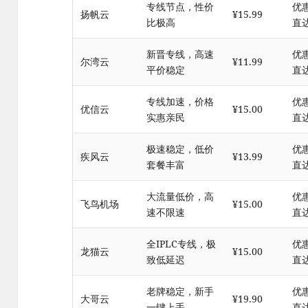
专线节点，性价
优
扬帆云
¥15.99
比极高
直
新晋专线，高速
优
尔湾云
¥11.99
平价稳定
直
专线加速，价格
优
优信云
¥15.00
实惠亲民
直
极速稳定，低价
优
疾风云
¥13.99
套餐丰富
直
大流量低价，高
优
飞鸟机场
¥15.00
速不限速
直
全IPLC专线，极
优
龙猫云
¥15.00
致低延迟
直
老牌稳定，新手
优
大哥云
¥19.90
一键上手
直