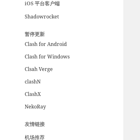
iOS 平台客户端
Shadowrocket
暂停更新
Clash for Android
Clash for Windows
Clsah Verge
clashN
ClashX
NekoRay
友情链接
机场推荐